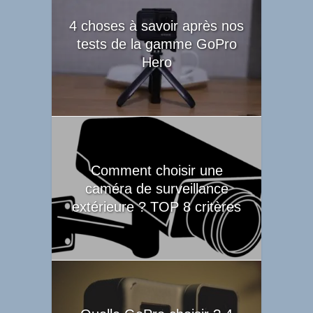
4 choses à savoir après nos
tests de la gamme GoPro
Hero
Comment choisir une
caméra de surveillance
extérieure ? TOP 8 critères