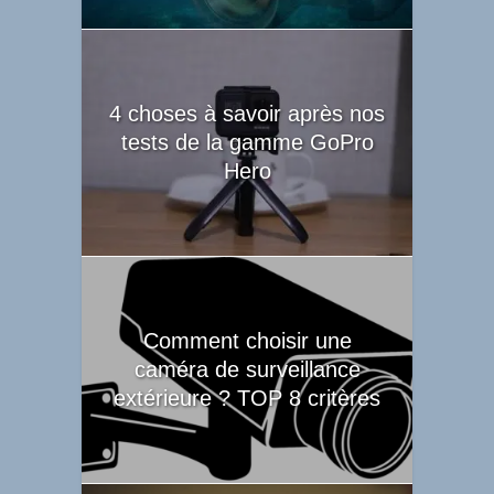
4 choses à savoir après nos
tests de la gamme GoPro
Hero
Comment choisir une
caméra de surveillance
extérieure ? TOP 8 critères