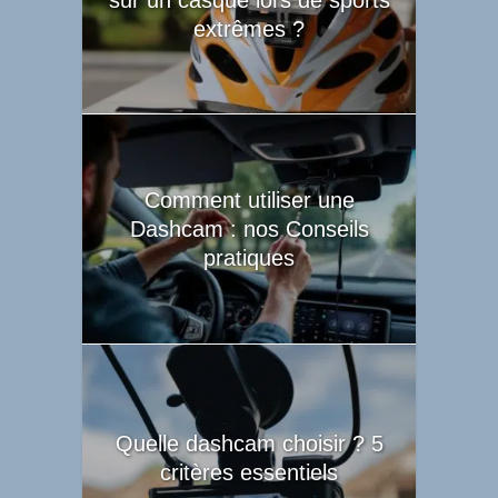
extrêmes ?
Comment utiliser une
Dashcam : nos Conseils
pratiques
Quelle dashcam choisir ? 5
critères essentiels