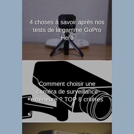
4 choses à savoir après nos
tests de la gamme GoPro
Hero
Comment choisir une
caméra de surveillance
extérieure ? TOP 8 critères