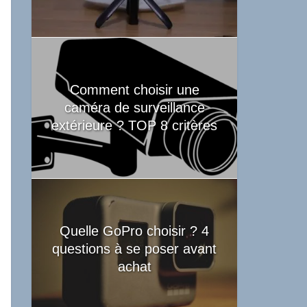
Comment choisir une
caméra de surveillance
extérieure ? TOP 8 critères
Quelle GoPro choisir ? 4
questions à se poser avant
achat