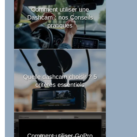
Comment utiliser une
Dashcam : nos Conseils
pratiques
Quelle dashcam choisir ? 5
critères essentiels
Comment utiliser GoPro