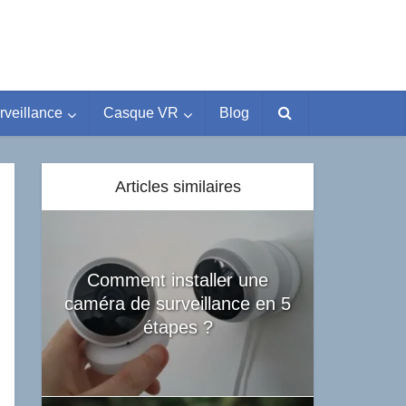
rveillance
Casque VR
Blog
Articles similaires
Comment installer une
caméra de surveillance en 5
étapes ?